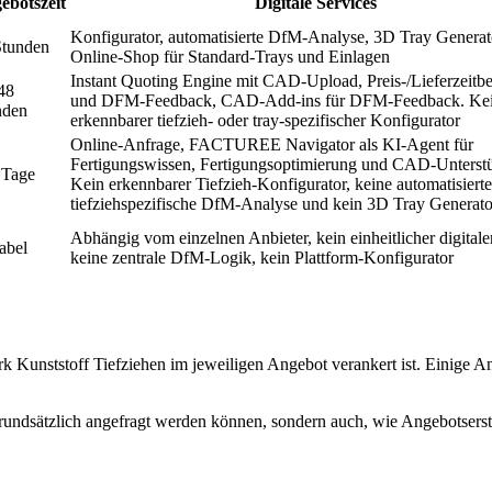
ebotszeit
Digitale Services
Konfigurator, automatisierte DfM-Analyse, 3D Tray Generat
Stunden
Online-Shop für Standard-Trays und Einlagen
Instant Quoting Engine mit CAD-Upload, Preis-/Lieferzeitb
48
und DFM-Feedback, CAD-Add-ins für DFM-Feedback. Ke
nden
erkennbarer tiefzieh- oder tray-spezifischer Konfigurator
Online-Anfrage, FACTUREE Navigator als KI-Agent für
Fertigungswissen, Fertigungsoptimierung und CAD-Unterst
 Tage
Kein erkennbarer Tiefzieh-Konfigurator, keine automatisierte
tiefziehspezifische DfM-Analyse und kein 3D Tray Generato
Abhängig vom einzelnen Anbieter, kein einheitlicher digitale
abel
keine zentrale DfM-Logik, kein Plattform-Konfigurator
rk Kunststoff Tiefziehen im jeweiligen Angebot verankert ist. Einige An
 grundsätzlich angefragt werden können, sondern auch, wie Angebotserst