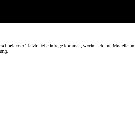
e Kunststoff Tiefziehteile im Ver
y
chneiderter Tiefziehteile infrage kommen, worin sich ihre Modelle unte
fung.