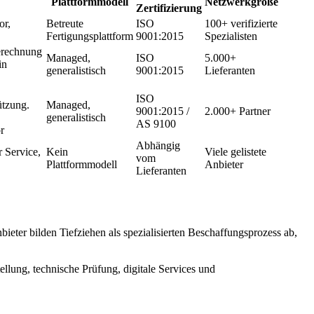
Plattformmodell
Netzwerkgröße
Zertifizierung
or,
Betreute
ISO
100+ verifizierte
Fertigungsplattform
9001:2015
Spezialisten
erechnung
Managed,
ISO
5.000+
in
generalistisch
9001:2015
Lieferanten
ISO
ützung.
Managed,
9001:2015 /
2.000+ Partner
generalistisch
AS 9100
r
Abhängig
r Service,
Kein
Viele gelistete
vom
Plattformmodell
Anbieter
Lieferanten
bieter bilden Tiefziehen als spezialisierten Beschaffungsprozess ab,
ellung, technische Prüfung, digitale Services und