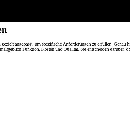
rklärt: Wie Additive aus Standa
y
en
den gezielt angepasst, um spezifische Anforderungen zu erfüllen. Gena
aßgeblich Funktion, Kosten und Qualität. Sie entscheiden darüber, ob e