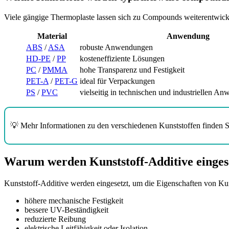
Viele gängige Thermoplaste lassen sich zu Compounds weiterentwick
Material
Anwendung
ABS
/
ASA
robuste Anwendungen
HD-PE
/
PP
kosteneffiziente Lösungen
PC
/
PMMA
hohe Transparenz und Festigkeit
PET-A
/
PET-G
ideal für Verpackungen
PS
/
PVC
vielseitig in technischen und industriellen A
💡 Mehr Informationen zu den verschiedenen Kunststoffen finden 
Warum werden Kunststoff-Additive einges
Kunststoff-Additive werden eingesetzt, um die Eigenschaften von Kun
höhere mechanische Festigkeit
bessere UV-Beständigkeit
reduzierte Reibung
elektrische Leitfähigkeit oder Isolation