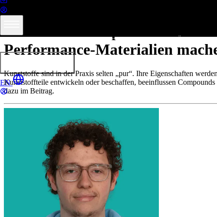
Tiefziehteile in der Praxis
Kunststoff-Compounds einfach e
Leistungen
Produkte
Branchen
Ressourcen
Über formar
Performance-Materialien mach
Angebot erhalten
Kunststoffe sind in der Praxis selten „pur“. Ihre Eigenschaften wer
Kunststoffteile entwickeln oder beschaffen, beeinflussen Compounds m
EN
dazu im Beitrag.