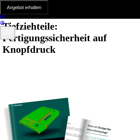
Angebot erhalten
DfM-Check für Kunststoff
Tiefziehteile:
Fertigungssicherheit auf
Knopfdruck