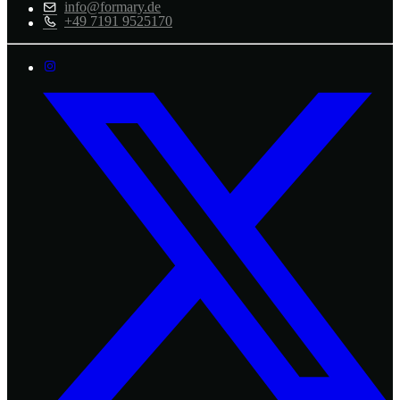
info@formary.de
+49 7191 9525170