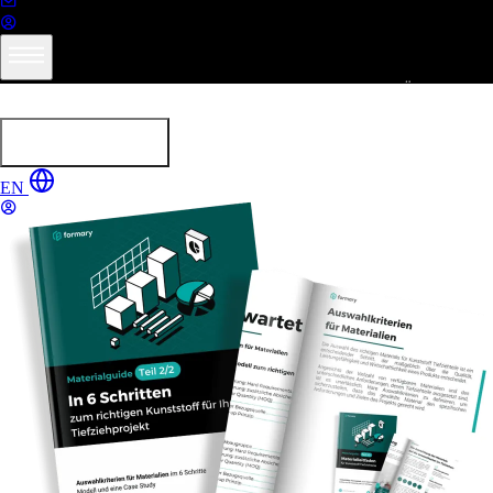
In 6 Schritten zum richtigen Kun
Leistungen
Produkte
Branchen
Ressourcen
Über formar
Angebot erhalten
EN