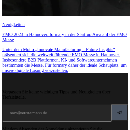
Neuigkeiten
EMO 2023 in Hannover: formary in der Start-up Area auf der EMO
Messe
Unter dem Motto „Innovate Manufacturing – Future Insights“
präsentiert sich die weltweit führende EMO Messe in Hannover.
Insbesondere B2B Plattformen, KI- und Softwareunternehmen
bestimmten die Messe. Für formary daher der ideale Schauplatz, um
unsere digitale Lösung vorzustellen.
Verpassen Sie keine wichtigen Tipps und Neuigkeiten über
Tiefziehteile.
Mit dem Absenden der Anmeldung akzeptieren Sie die