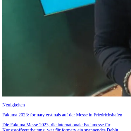
Neuigkeiten
Fakuma 2023: formary erstmals auf der Messe in Friedrichshafen
Die Fakuma Messe 2023, die internationale Fachmesse für
Kunststoffverarbeitung, war für formary ein spannendes Debüt.