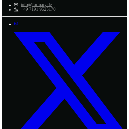
info@formary.de
+49 7191 9525170