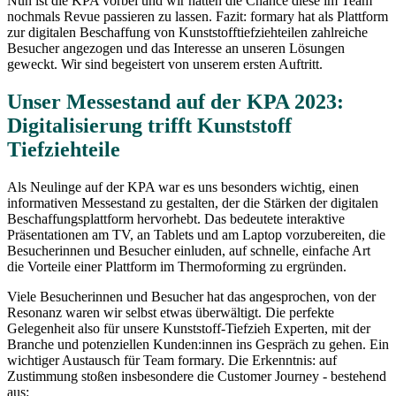
Nun ist die KPA vorbei und wir hatten die Chance diese im Team
nochmals Revue passieren zu lassen. Fazit: formary hat als Plattform
zur digitalen Beschaffung von Kunststofftiefziehteilen zahlreiche
Besucher angezogen und das Interesse an unseren Lösungen
geweckt. Wir sind begeistert von unserem ersten Auftritt.
Unser Messestand auf der KPA 2023:
Digitalisierung trifft Kunststoff
Tiefziehteile
Als Neulinge auf der KPA war es uns besonders wichtig, einen
informativen Messestand zu gestalten, der die Stärken der digitalen
Beschaffungsplattform hervorhebt. Das bedeutete interaktive
Präsentationen am TV, an Tablets und am Laptop vorzubereiten, die
Besucherinnen und Besucher einluden, auf schnelle, einfache Art
die Vorteile einer Plattform im Thermoforming zu ergründen.
Viele Besucherinnen und Besucher hat das angesprochen, von der
Resonanz waren wir selbst etwas überwältigt. Die perfekte
Gelegenheit also für unsere Kunststoff-Tiefzieh Experten, mit der
Branche und potenziellen Kunden:innen ins Gespräch zu gehen. Ein
wichtiger Austausch für Team formary. Die Erkenntnis: auf
Zustimmung stoßen insbesondere die Customer Journey - bestehend
aus: