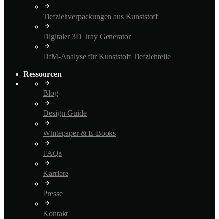
Tiefziehverpackungen aus Kunststoff
Digitaler 3D Tray Generator
DfM-Analyse für Kunststoff Tiefziehteile
Ressourcen
Blog
Design-Guide
Whitepaper & E-Books
FAQs
Karriere
Presse
Kontakt