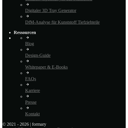
Digitaler 3D Tray Generator
DfM-Analyse für Kunststoff Tiefziehteile
Ressourcen
Blog
Design-Guide
Whitepaper & E-Books
FAQs
Karriere
Presse
Kontakt
© 2021 - 2026 | formary