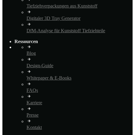
Tiefziehverpackungen aus Kunststoff
Digitaler 3D Tray Generator
DfM-Analyse für Kunststoff Tiefziehteile
Ressourcen
Blog
Design-Guide
Whitepaper & E-Books
FAQs
Karriere
Presse
Kontakt