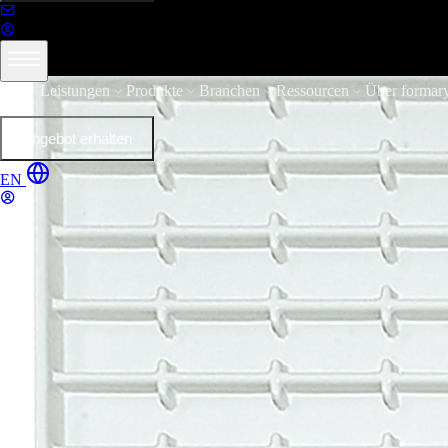
Leistungen
Produkte
Branchen
Ressourcen
Über formar
Angebot erhalten
EN