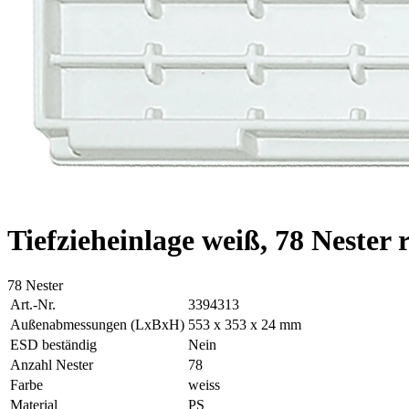
Tiefzieheinlage weiß, 78 Nester 
78 Nester
Art.-Nr.
3394313
Außenabmessungen (LxBxH)
553 x 353 x 24 mm
ESD beständig
Nein
Anzahl Nester
78
Farbe
weiss
Material
PS