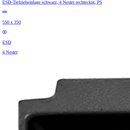
ESD-Tiefzieheinlage schwarz, 4 Nester rechteckig, PS
550 x 350
ESD
4 Nester