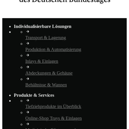
Individualisierbare Lösungen
Transport & Lagerung
Produktion & Automatisierung
Inlays & Einlagen
Abdeckungen & Gehäuse
Behältnisse & Wannen
Produkte & Services
Tiefziehprodukte im Überblick
Online-Shop Trays & Einlagen