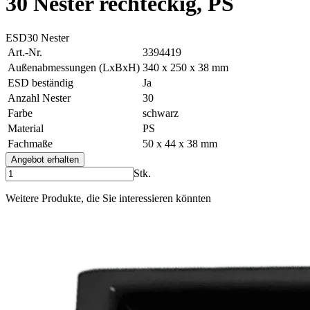
30 Nester rechteckig, PS
ESD
30 Nester
Art.-Nr.
3394419
Außenabmessungen (LxBxH)
340 x 250 x 38 mm
ESD beständig
Ja
Anzahl Nester
30
Farbe
schwarz
Material
PS
Fachmaße
50 x 44 x 38 mm
Angebot erhalten
Stk.
Weitere Produkte, die Sie interessieren könnten