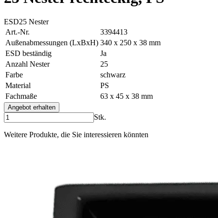
ESD
25 Nester
Art.-Nr.
3394413
Außenabmessungen (LxBxH)
340 x 250 x 38 mm
ESD beständig
Ja
Anzahl Nester
25
Farbe
schwarz
Material
PS
Fachmaße
63 x 45 x 38 mm
Angebot erhalten
Stk.
Weitere Produkte, die Sie interessieren könnten