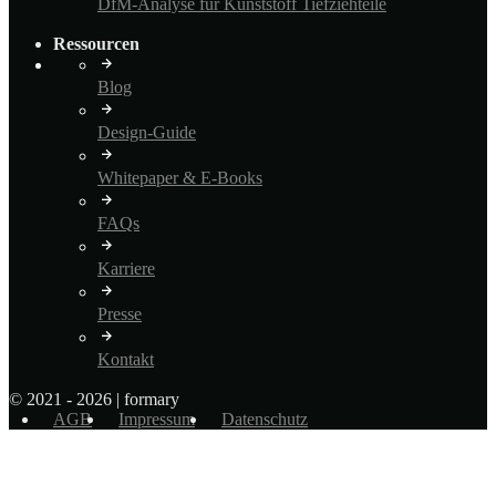
DfM-Analyse für Kunststoff Tiefziehteile
Ressourcen
Blog
Design-Guide
Whitepaper & E-Books
FAQs
Karriere
Presse
Kontakt
© 2021 - 2026 | formary
AGB
Impressum
Datenschutz