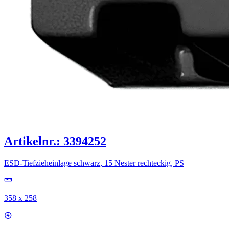
Artikelnr.: 3394252
ESD-Tiefzieheinlage schwarz, 15 Nester rechteckig, PS
358 x 258