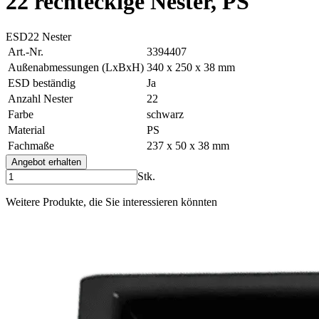
22 rechteckige Nester, PS
ESD
22 Nester
Art.-Nr.
3394407
Außenabmessungen (LxBxH)
340 x 250 x 38 mm
ESD beständig
Ja
Anzahl Nester
22
Farbe
schwarz
Material
PS
Fachmaße
237 x 50 x 38 mm
Angebot erhalten
Stk.
Weitere Produkte, die Sie interessieren könnten