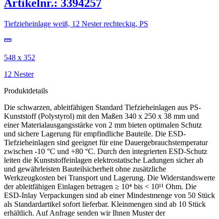
Artikelnr.: 3394257
Tiefzieheinlage weiß, 12 Nester rechteckig, PS
548 x 352
12 Nester
Produktdetails
Die schwarzen, ableitfähigen Standard Tiefzieheinlagen aus PS-
Kunststoff (Polystyrol) mit den Maßen 340 x 250 x 38 mm und
einer Materialausgangsstärke von 2 mm bieten optimalen Schutz
und sichere Lagerung für empfindliche Bauteile. Die ESD-
Tiefzieheinlagen sind geeignet für eine Dauergebrauchstemperatur
zwischen -10 °C und +80 °C. Durch den integrierten ESD-Schutz
leiten die Kunststoffeinlagen elektrostatische Ladungen sicher ab
und gewährleisten Bauteilsicherheit ohne zusätzliche
Werkzeugkosten bei Transport und Lagerung. Die Widerstandswerte
der ableitfähigen Einlagen betragen ≥ 10⁴ bis < 10¹¹ Ohm. Die
ESD-Inlay Verpackungen sind ab einer Mindestmenge von 50 Stück
als Standardartikel sofort lieferbar. Kleinmengen sind ab 10 Stück
erhältlich. Auf Anfrage senden wir Ihnen Muster der