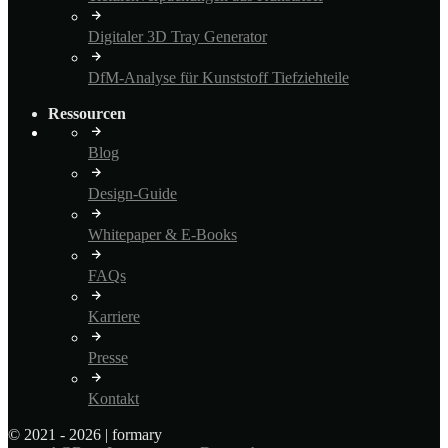
Digitaler 3D Tray Generator
DfM-Analyse für Kunststoff Tiefziehteile
Ressourcen
Blog
Design-Guide
Whitepaper & E-Books
FAQs
Karriere
Presse
Kontakt
© 2021 - 2026 | formary