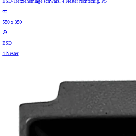
ESD-Tiefzieheinlage schwarz, 4 Nester rechteckig, PS
550 x 350
ESD
4 Nester