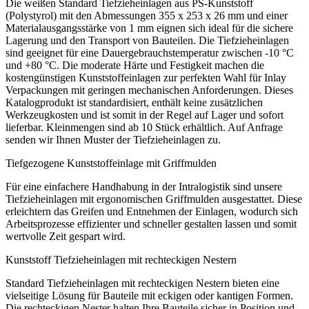
Die weißen Standard Tiefzieheinlagen aus PS-Kunststoff
(Polystyrol) mit den Abmessungen 355 x 253 x 26 mm und einer
Materialausgangsstärke von 1 mm eignen sich ideal für die sichere
Lagerung und den Transport von Bauteilen. Die Tiefzieheinlagen
sind geeignet für eine Dauergebrauchstemperatur zwischen -10 °C
und +80 °C. Die moderate Härte und Festigkeit machen die
kostengünstigen Kunststoffeinlagen zur perfekten Wahl für Inlay
Verpackungen mit geringen mechanischen Anforderungen. Dieses
Katalogprodukt ist standardisiert, enthält keine zusätzlichen
Werkzeugkosten und ist somit in der Regel auf Lager und sofort
lieferbar. Kleinmengen sind ab 10 Stück erhältlich. Auf Anfrage
senden wir Ihnen Muster der Tiefzieheinlagen zu.
Tiefgezogene Kunststoffeinlage mit Griffmulden
Für eine einfachere Handhabung in der Intralogistik sind unsere
Tiefzieheinlagen mit ergonomischen Griffmulden ausgestattet. Diese
erleichtern das Greifen und Entnehmen der Einlagen, wodurch sich
Arbeitsprozesse effizienter und schneller gestalten lassen und somit
wertvolle Zeit gespart wird.
Kunststoff Tiefzieheinlagen mit rechteckigen Nestern
Standard Tiefzieheinlagen mit rechteckigen Nestern bieten eine
vielseitige Lösung für Bauteile mit eckigen oder kantigen Formen.
Die rechteckigen Nester halten Ihre Bauteile sicher in Position und