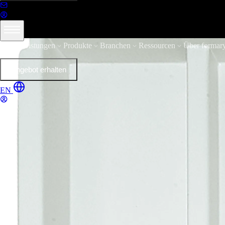
Leistungen
Produkte
Branchen
Ressourcen
Über formar
Angebot erhalten
EN