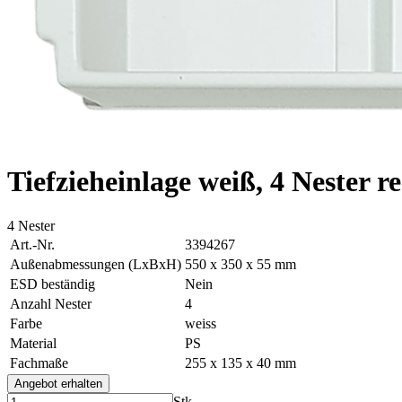
Tiefzieheinlage weiß, 4 Nester r
4 Nester
Art.-Nr.
3394267
Außenabmessungen (LxBxH)
550 x 350 x 55 mm
ESD beständig
Nein
Anzahl Nester
4
Farbe
weiss
Material
PS
Fachmaße
255 x 135 x 40 mm
Angebot erhalten
Stk.