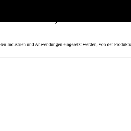
 - Unterschiede, Gemeinsamkeiten
y
vielen Industrien und Anwendungen eingesetzt werden, von der Produkti